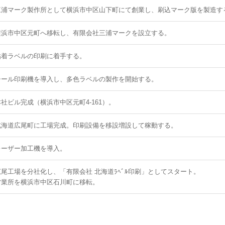
三浦マーク製作所として横浜市中区山下町にて創業し、刷込マーク版を製造す
横浜市中区元町へ移転し、有限会社三浦マークを設立する。
粘着ラベルの印刷に着手する。
シール印刷機を導入し、多色ラベルの製作を開始する。
本社ビル完成（横浜市中区元町4-161）。
北海道広尾町に工場完成。印刷設備を移設増設して稼動する。
レーザー加工機を導入。
広尾工場を分社化し、「有限会社 北海道ﾗﾍﾞﾙ印刷」としてスタート。
営業所を横浜市中区石川町に移転。